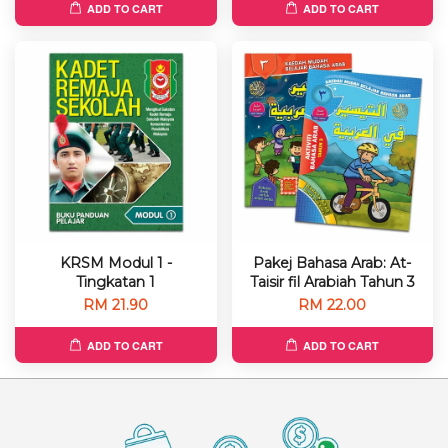
ADD TO CART
ADD TO CART
KRSM Modul 1 -
Pakej Bahasa Arab: At-
Tingkatan 1
Taisir fil Arabiah Tahun 3
RM 21.90
RM 22.00
ADD TO CART
ADD TO CART