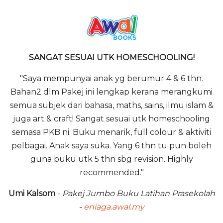
SANGAT SESUAI UTK HOMESCHOOLING!
"Saya mempunyai anak yg berumur 4 & 6 thn.
Bahan2 dlm Pakej ini lengkap kerana merangkumi
semua subjek dari bahasa, maths, sains, ilmu islam &
juga art & craft! Sangat sesuai utk homeschooling
semasa PKB ni. Buku menarik, full colour & aktiviti
pelbagai. Anak saya suka. Yang 6 thn tu pun boleh
guna buku utk 5 thn sbg revision. Highly
recommended."
Umi Kalsom
-
Pakej Jumbo Buku Latihan Prasekolah
-
eniaga.awal.my