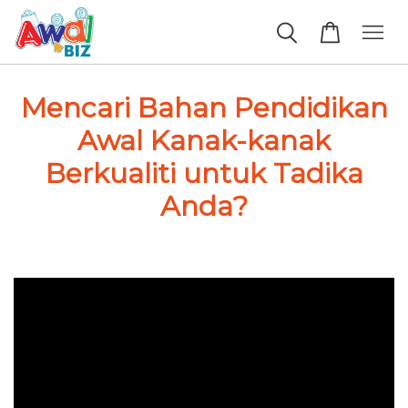
Mencari Bahan Pendidikan
Awal Kanak-kanak
Berkualiti untuk Tadika
Anda?