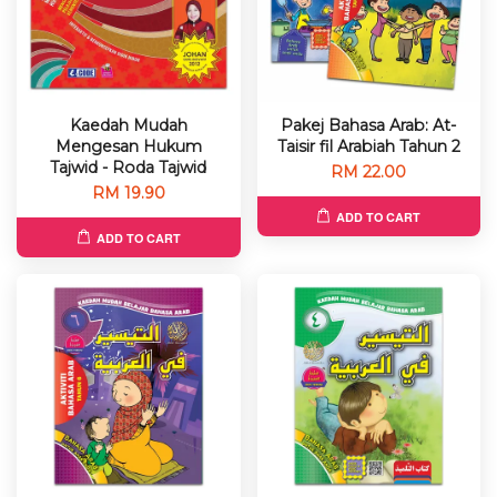
Kaedah Mudah
Pakej Bahasa Arab: At-
Mengesan Hukum
Taisir fil Arabiah Tahun 2
Tajwid - Roda Tajwid
RM 22.00
RM 19.90
ADD TO CART
ADD TO CART