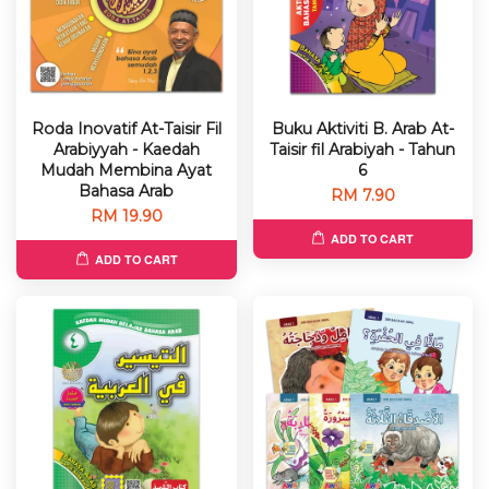
Roda Inovatif At-Taisir Fil
Buku Aktiviti B. Arab At-
Arabiyyah - Kaedah
Taisir fil Arabiyah - Tahun
Mudah Membina Ayat
6
Bahasa Arab
RM 7.90
RM 19.90
ADD TO CART
ADD TO CART