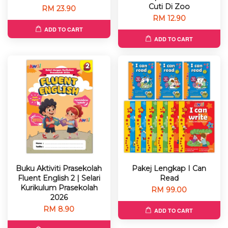
Cuti Di Zoo
RM 23.90
RM 12.90
ADD TO CART
ADD TO CART
Buku Aktiviti Prasekolah
Pakej Lengkap I Can
Fluent English 2 | Selari
Read
Kurikulum Prasekolah
RM 99.00
2026
RM 8.90
ADD TO CART