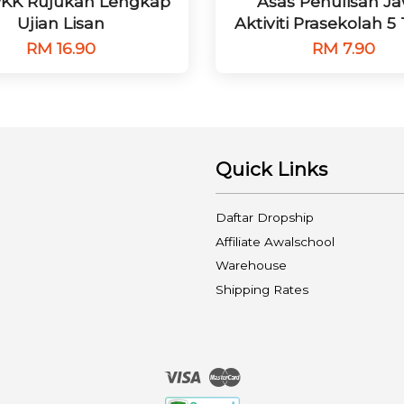
KK Rujukan Lengkap
Asas Penulisan Ja
Ujian Lisan
Aktiviti Prasekolah 5
RM 16.90
RM 7.90
Quick Links
Daftar Dropship
Affiliate Awalschool
Warehouse
Shipping Rates
Visa
Master