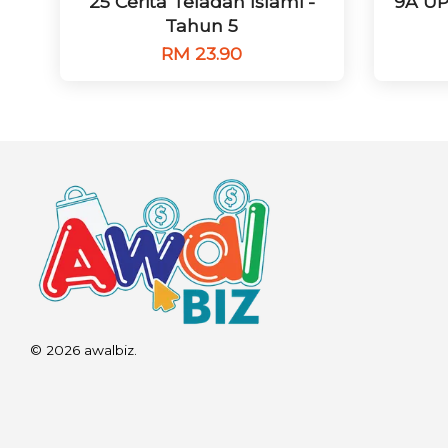
25 Cerita Teladan Islami -
9A UP
Tahun 5
RM 23.90
© 2026 awalbiz.