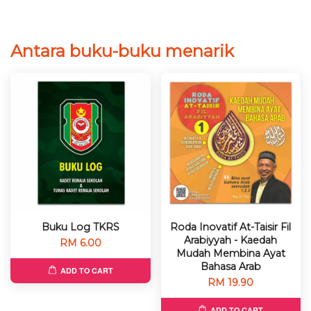
Antara buku-buku menarik
Buku Log TKRS
Roda Inovatif At-Taisir Fil
Arabiyyah - Kaedah
RM 6.00
Mudah Membina Ayat
Bahasa Arab
ADD TO CART
RM 19.90
ADD TO CART