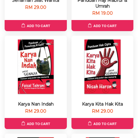
Senaman Silat Wanita
Panduan Haji Mabrur &
Umrah
RM 29.00
RM 19.00
ADD TO CART
ADD TO CART
Karya Nan Indah
Karya Kita Hak Kita
RM 29.00
RM 29.00
ADD TO CART
ADD TO CART