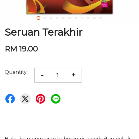
Seruan Terakhir
RM 19.00
Quantity
-
+
Buku ini menggarap beberapa isu berkaitan politik,