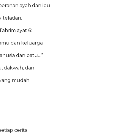
peranan ayah dan ibu
 teladan.
ahrim ayat 6:
 kamu dan keluarga
anusia dan batu…”
mu, dakwah, dan
 yang mudah,
tiap cerita