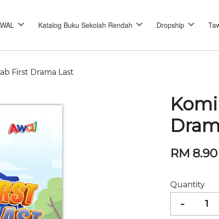
AWAL
Katalog Buku Sekolah Rendah
Dropship
Taw
dab First Drama Last
Komik
Dram
RM 8.90
Quantity
-