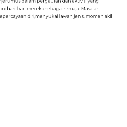
erjerumus dalam pergaulan dan aktiviti yang
ni hari-hari mereka sebagai remaja. Masalah-
percayaan diri,menyukai lawan jenis, momen akil