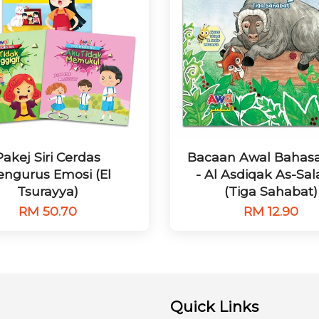
Pakej Siri Cerdas
Bacaan Awal Bahasa
ngurus Emosi (El
- Al Asdiqak As-Sa
Tsurayya)
(Tiga Sahabat)
RM 50.70
RM 12.90
Quick Links