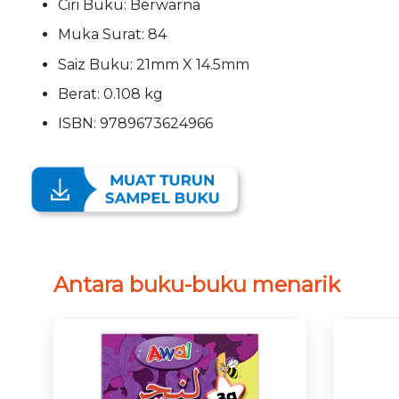
Ciri Buku: Berwarna
Muka Surat: 84
Saiz Buku: 21mm X 14.5mm
Berat: 0.108 kg
ISBN: 9789673624966
Antara buku-buku menarik