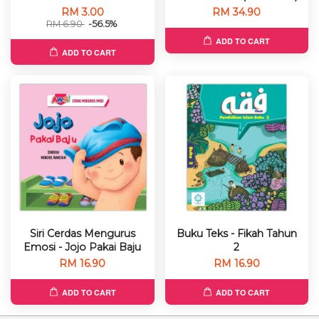
RM 3.00
RM 34.90
RM 6.90
-56.5%
ADD TO CART
ADD TO CART
Siri Cerdas Mengurus
Buku Teks - Fikah Tahun
Emosi - Jojo Pakai Baju
2
RM 16.90
RM 16.90
ADD TO CART
ADD TO CART