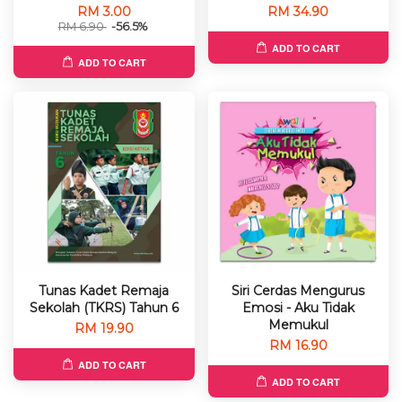
RM 3.00
RM 34.90
RM 6.90
-56.5%
ADD TO CART
ADD TO CART
Tunas Kadet Remaja
Siri Cerdas Mengurus
Sekolah (TKRS) Tahun 6
Emosi - Aku Tidak
Memukul
RM 19.90
RM 16.90
ADD TO CART
ADD TO CART