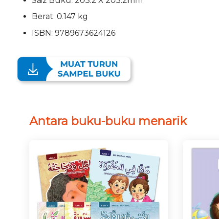
Saiz Buku: 203.2 X 203.2mm
Berat: 0.147 kg
ISBN: 9789673624126
Antara buku-buku menarik