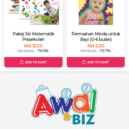
Pakej Siri Matematik
Permainan Minda untuk
Prasekolah
Bayi (0-6 bulan)
RM 15.00
RM 5.00
RM 65.00
-76.9%
RM 19.00
-73.7%
ADD TO CART
ADD TO CART