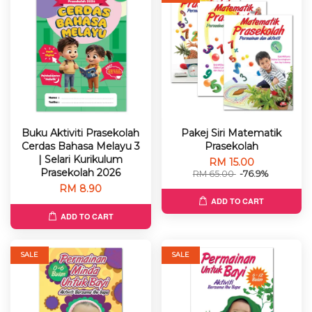
Buku Aktiviti Prasekolah
Pakej Siri Matematik
Cerdas Bahasa Melayu 3
Prasekolah
| Selari Kurikulum
RM 15.00
Prasekolah 2026
RM 65.00
-76.9%
RM 8.90
ADD TO CART
ADD TO CART
SALE
SALE