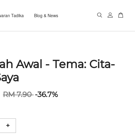
aran Tadika
Blog & News
ah Awal - Tema: Cita-
Saya
0
RM 7.90
-36.7%
+