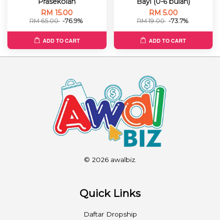
Prasekolah
Bayi (0-6 bulan)
RM 15.00
RM 5.00
RM 65.00
-76.9%
RM 19.00
-73.7%
ADD TO CART
ADD TO CART
© 2026 awalbiz.
Quick Links
Daftar Dropship