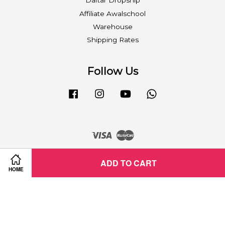
Daftar Dropship
Affiliate Awalschool
Warehouse
Shipping Rates
Follow Us
Facebook
Instagram
YouTube
Whatsapp
Visa
Master
ADD TO CART
HOME
Term & Condition
|
FAQ
|
Refund Policy