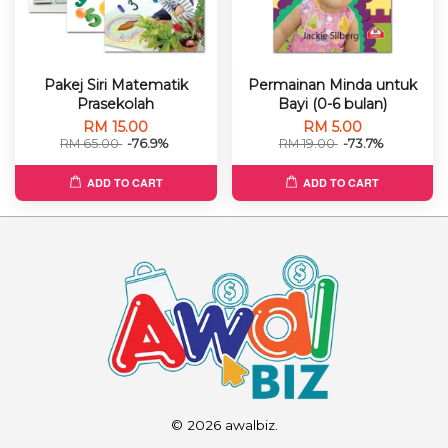
Pakej Siri Matematik
Permainan Minda untuk
Prasekolah
Bayi (0-6 bulan)
RM 15.00
RM 5.00
RM 65.00
-76.9%
RM 19.00
-73.7%
ADD TO CART
ADD TO CART
© 2026 awalbiz.