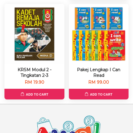
KRSM Modul 2 -
Pakej Lengkap I Can
Tingkatan 2-3
Read
RM 19.90
RM 99.00
ADD TO CART
ADD TO CART