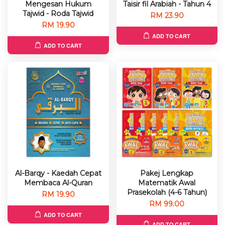
Mengesan Hukum
Taisir fil Arabiah - Tahun 4
Tajwid - Roda Tajwid
RM 23.90
RM 19.90
ADD TO CART
ADD TO CART
Al-Barqy - Kaedah Cepat
Pakej Lengkap
Membaca Al-Quran
Matematik Awal
Prasekolah (4-6 Tahun)
RM 19.90
RM 99.00
ADD TO CART
ADD TO CART