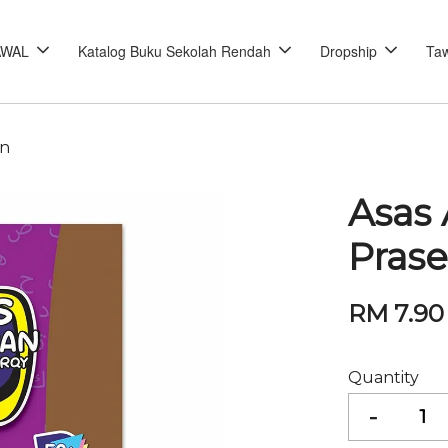
AWAL
Katalog Buku Sekolah Rendah
Dropship
Taw
un
Asas 
Pras
RM 7.90
Quantity
-