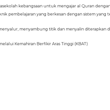
rasekolah kebangsaan untuk mengajar al Quran denga
ab Teknik pembelajaran yang berkesan dengan sistem y
enyalur, menyambung titik dan menyalin diterapkan dal
elalui Kemahiran Berfikir Aras Tinggi (KBAT)