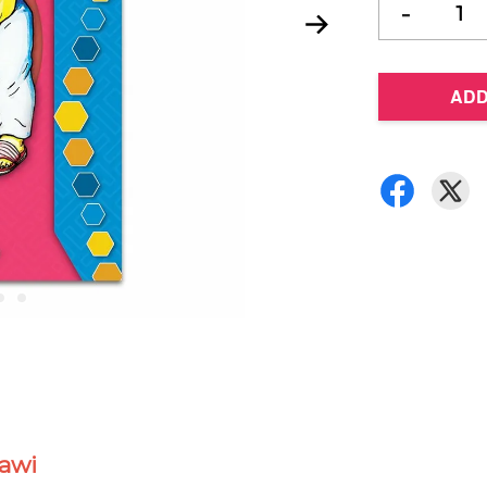
-
ADD
awi