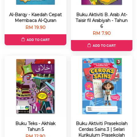
Al-Barqy - Kaedah Cepat
Buku Aktiviti B. Arab At-
Membaca Al-Quran
Taisir fil Arabiyah - Tahun
6
RM 19.90
RM 7.90
ADD TO CART
ADD TO CART
Buku Teks - Akhlak
Buku Aktiviti Prasekolah
Tahun 5
Cerdas Sains 3 | Selari
Kurikulum Prasekolah
RM 12.90