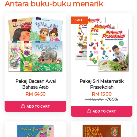
Antara buku-buku menarik
SALE
Pakej Bacaan Awal
Pakej Siri Matematik
Bahasa Arab
Prasekolah
RM 64.50
RM 15.00
RM 65.00
-76.9%
ADD TO CART
ADD TO CART