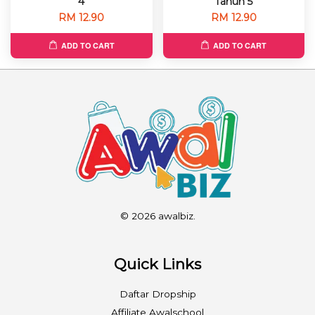
4
Tahun 5
RM 12.90
RM 12.90
ADD TO CART
ADD TO CART
© 2026 awalbiz.
Quick Links
Daftar Dropship
Affiliate Awalschool