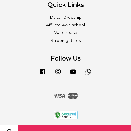
Quick Links
Daftar Dropship
Affiliate Awalschool
Warehouse
Shipping Rates
Follow Us
Facebook
Instagram
YouTube
Whatsapp
Visa
Master
Term & Condition
|
FAQ
|
Refund Policy