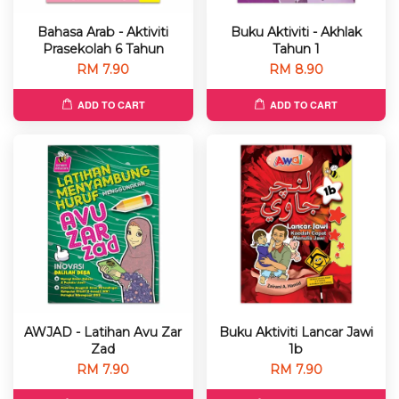
Bahasa Arab - Aktiviti
Buku Aktiviti - Akhlak
Prasekolah 6 Tahun
Tahun 1
RM 7.90
RM 8.90
ADD TO CART
ADD TO CART
AWJAD - Latihan Avu Zar
Buku Aktiviti Lancar Jawi
Zad
1b
RM 7.90
RM 7.90