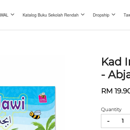
AWAL
Katalog Buku Sekolah Rendah
Dropship
Taw
Kad 
- Abj
RM 19.9
Quantity
-