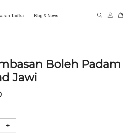
aran Tadika
Blog & News
Imbasan Boleh Padam
ad Jawi
0
+