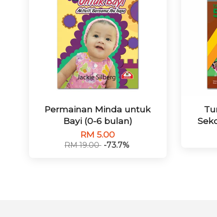
Permainan Minda untuk
Tu
Bayi (0-6 bulan)
Seko
RM 5.00
RM 19.00
-73.7%