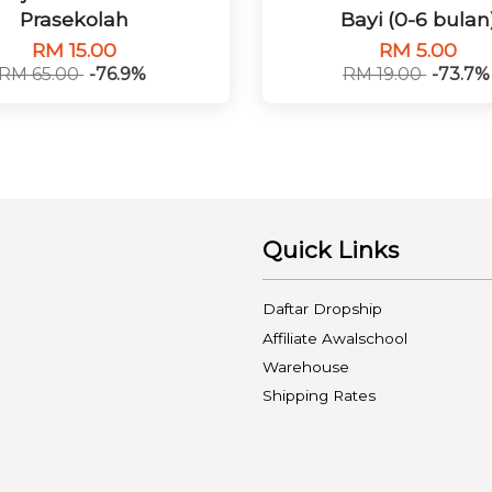
Prasekolah
Bayi (0-6 bulan
RM 15.00
RM 5.00
RM 65.00
-76.9%
RM 19.00
-73.7%
Quick Links
Daftar Dropship
Affiliate Awalschool
Warehouse
Shipping Rates