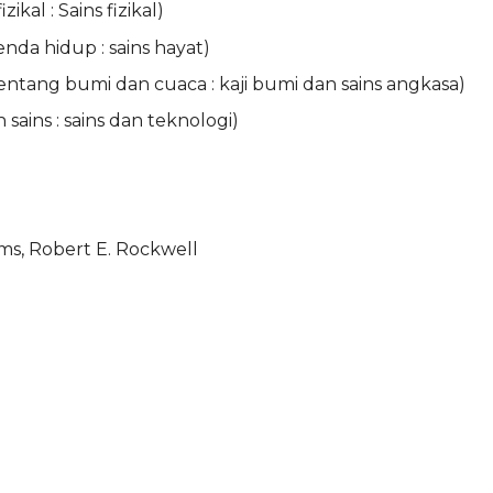
kal : Sains fizikal)
da hidup : sains hayat)
entang bumi dan cuaca : kaji bumi dan sains angkasa)
ains : sains dan teknologi)
ams, Robert E. Rockwell