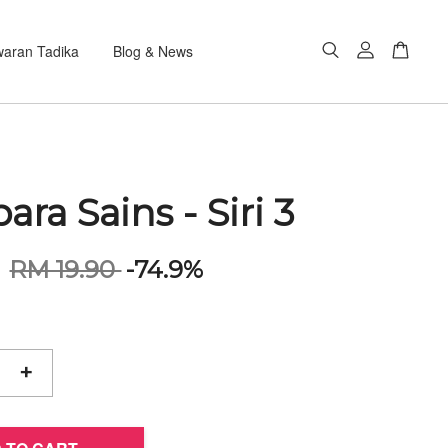
aran Tadika
Blog & News
ra Sains - Siri 3
0
RM 19.90
-74.9%
+