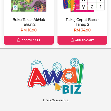
Buku Teks - Akhlak
Pakej Cepat Baca -
Tahun 2
Tahap 2
RM 16.90
RM 34.90
ADD TO CART
ADD TO CART
© 2026 awalbiz.