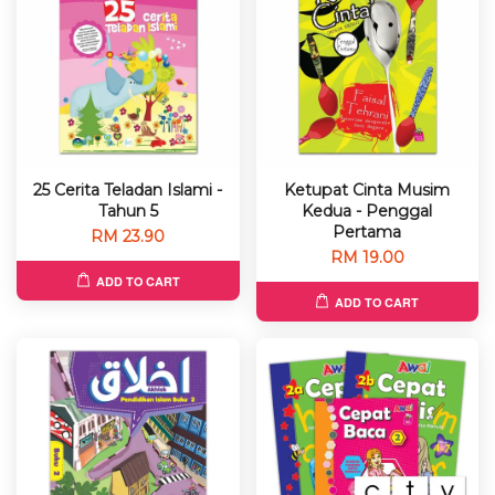
25 Cerita Teladan Islami -
Ketupat Cinta Musim
Tahun 5
Kedua - Penggal
Pertama
RM 23.90
RM 19.00
ADD TO CART
ADD TO CART