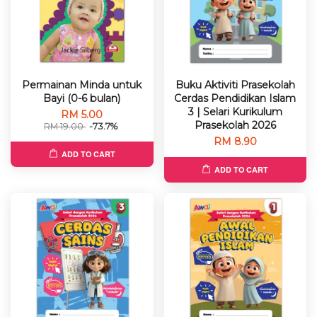
Permainan Minda untuk
Buku Aktiviti Prasekolah
Bayi (0-6 bulan)
Cerdas Pendidikan Islam
3 | Selari Kurikulum
RM 5.00
Prasekolah 2026
RM 19.00
-73.7%
RM 8.90
ADD TO CART
ADD TO CART