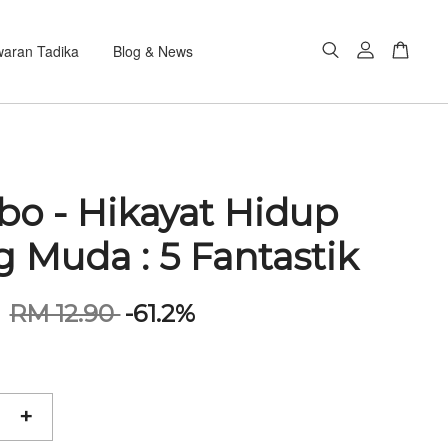
aran Tadika
Blog & News
o - Hikayat Hidup
 Muda : 5 Fantastik
0
RM 12.90
-61.2%
+