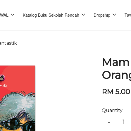
AWAL
Katalog Buku Sekolah Rendah
Dropship
Taw
ntastik
Mamb
Orang
RM 5.0
Quantity
-