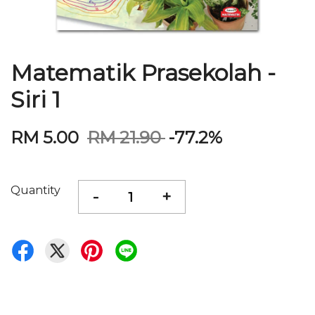
Matematik Prasekolah -
Siri 1
RM 5.00
RM 21.90
-77.2%
Quantity
-
+