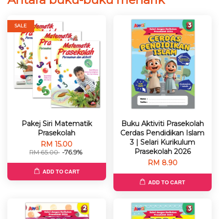
SALE
Pakej Siri Matematik
Buku Aktiviti Prasekolah
Prasekolah
Cerdas Pendidikan Islam
3 | Selari Kurikulum
RM 15.00
Prasekolah 2026
RM 65.00
-76.9%
RM 8.90
ADD TO CART
ADD TO CART