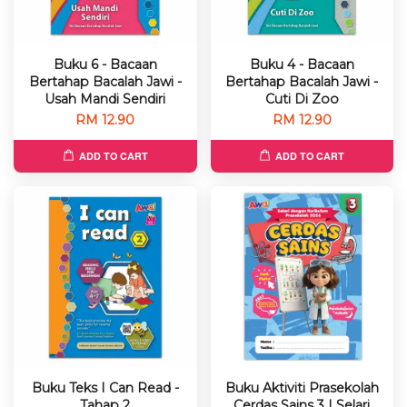
Buku 6 - Bacaan
Buku 4 - Bacaan
Bertahap Bacalah Jawi -
Bertahap Bacalah Jawi -
Usah Mandi Sendiri
Cuti Di Zoo
RM 12.90
RM 12.90
ADD TO CART
ADD TO CART
Buku Teks I Can Read -
Buku Aktiviti Prasekolah
Tahap 2
Cerdas Sains 3 | Selari