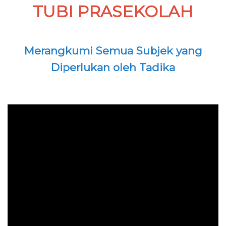
TUBI PRASEKOLAH
Merangkumi Semua Subjek yang
Diperlukan oleh Tadika