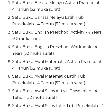
Satu Buku Bahasa Melayu Aktiviti Prasekolah -
4 Tahun (52 muka surat)
Satu Buku Bahasa Melayu Latih Tubi
Prasekolah - 4 Tahun (52 muka surat)
Satu Buku English Preschool Activity - 4 Years
(52 muka surat)
Satu Buku English Preschool Workbook - 4
Years (52 muka surat)
Satu Buku Awal Matematik Aktiviti Prasekolah -
4 Tahun (52 muka surat)
Satu Buku Awal Matematik Latih Tubi
Prasekolah - 4 Tahun (52 muka surat)
Satu Buku Awal Sains Aktiviti Prasekolah - 4
Tahun (52 muka surat)
Satu Buku Awal Sains Latih Tubi Prasekolah - 4