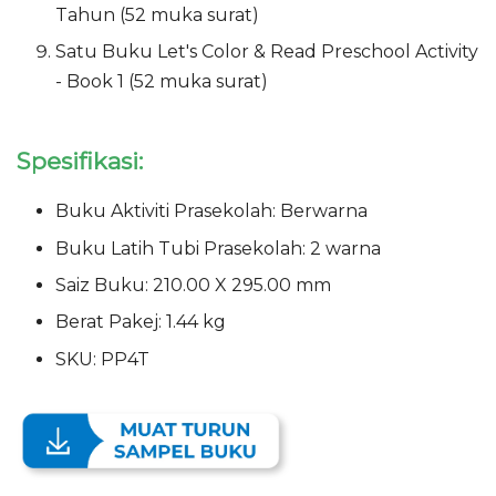
Tahun (52 muka surat)
Satu Buku Let's Color & Read Preschool Activity
- Book 1 (52 muka surat)
Spesifikasi:
Buku Aktiviti Prasekolah: Berwarna
Buku Latih Tubi Prasekolah: 2 warna
Saiz Buku: 210.00 X 295.00 mm
Berat Pakej: 1.44 kg
SKU: PP4T