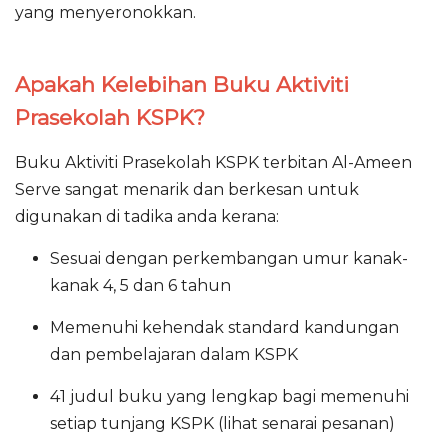
yang menyeronokkan.
Apakah Kelebihan Buku Aktiviti
Prasekolah KSPK?
Buku Aktiviti Prasekolah KSPK terbitan Al-Ameen
Serve sangat menarik dan berkesan untuk
digunakan di tadika anda kerana:
Sesuai dengan perkembangan umur kanak-
kanak 4, 5 dan 6 tahun
Memenuhi kehendak standard kandungan
dan pembelajaran dalam KSPK
41 judul buku yang lengkap bagi memenuhi
setiap tunjang KSPK (lihat senarai pesanan)