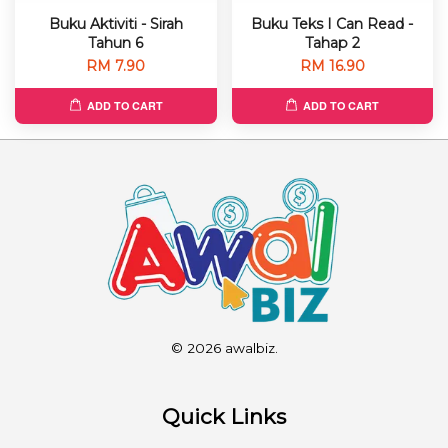
Buku Aktiviti - Sirah
Buku Teks I Can Read -
Tahun 6
Tahap 2
RM 7.90
RM 16.90
ADD TO CART
ADD TO CART
© 2026 awalbiz.
Quick Links