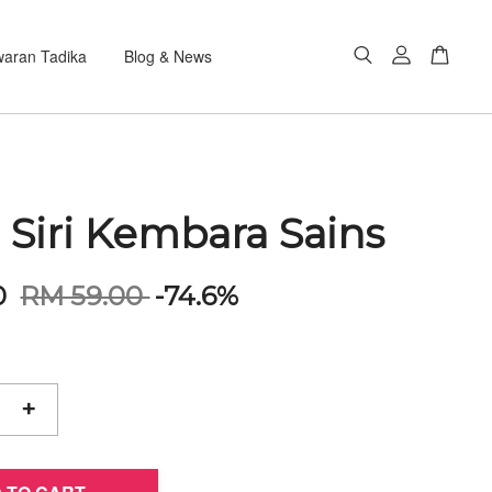
aran Tadika
Blog & News
 Siri Kembara Sains
0
RM 59.00
-74.6%
+