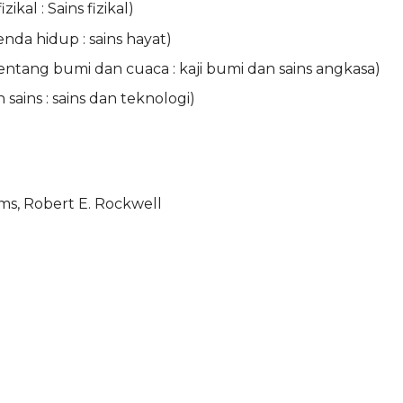
kal : Sains fizikal)
da hidup : sains hayat)
entang bumi dan cuaca : kaji bumi dan sains angkasa)
ains : sains dan teknologi)
ams, Robert E. Rockwell