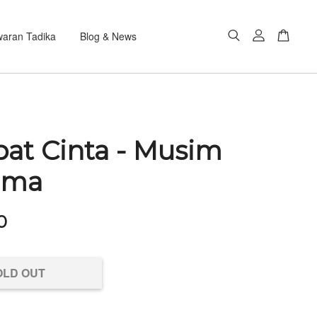
aran Tadika
Blog & News
at Cinta - Musim
ama
0
OLD OUT