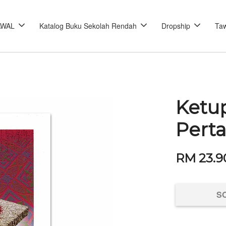
AWAL
Katalog Buku Sekolah Rendah
Dropship
Taw
Ketup
Pert
RM 23.9
S