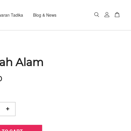
aran Tadika
Blog & News
ah Alam
0
+