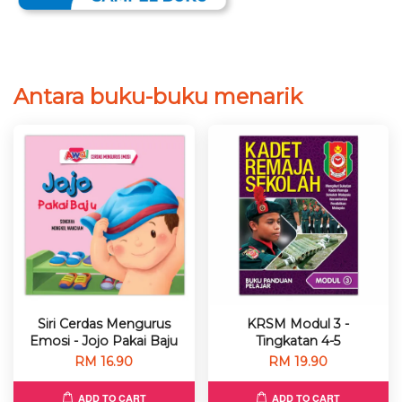
Antara buku-buku menarik
Siri Cerdas Mengurus
KRSM Modul 3 -
Emosi - Jojo Pakai Baju
Tingkatan 4-5
RM 16.90
RM 19.90
ADD TO CART
ADD TO CART