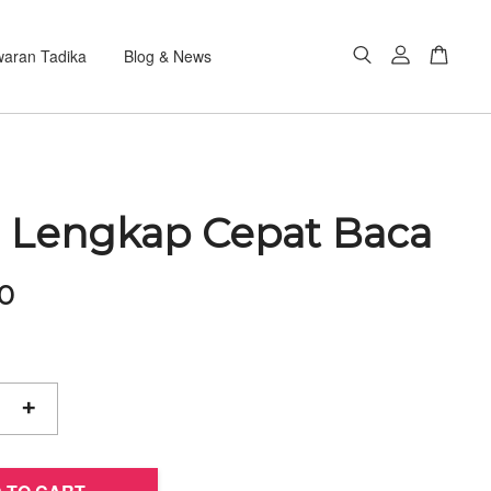
aran Tadika
Blog & News
j Lengkap Cepat Baca
0
+