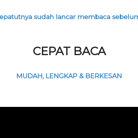
 sepatutnya sudah lancar membaca sebelum 
CEPAT BACA
MUDAH, LENGKAP & BERKESAN