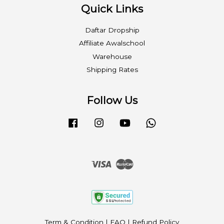
Quick Links
Daftar Dropship
Affiliate Awalschool
Warehouse
Shipping Rates
Follow Us
Facebook
Instagram
YouTube
Whatsapp
Visa
Master
Term & Condition
|
FAQ
|
Refund Policy